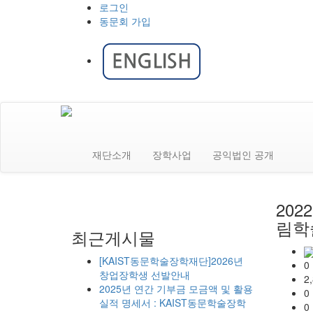
로그인
동문회 가입
재단소개
장학사업
공익법인 공개
20
림학
최근게시물
[KAIST동문학술장학재단]2026년
0
창업장학생 선발안내
2
2025년 연간 기부금 모금액 및 활용
0
실적 명세서 : KAIST동문학술장학
0