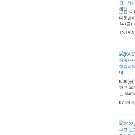
모집]ㅇ 
다운받아 작
14.(금
12-18
3
8/30(금
하고 pd
는 alu
07-24
3