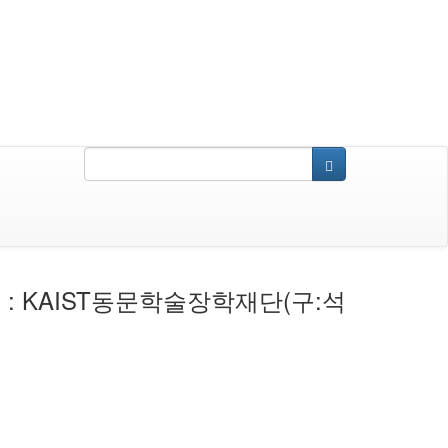
 : KAIST동문학술장학재단(구:석