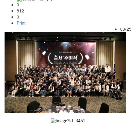
0
812
0
Print
03-25