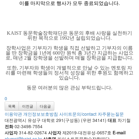
이를 마지막으로 행사가 모두 종료되었습니다.
KAIST 동문학술장학재단은 동문의 후배 사랑을 실천하기
위한 목적으로 1992년 설립되었습니다.
장학사업은 기부자가 학생을 직접 선발하고 기부자의 이름
을 딴 장학금을 1년에 600만 원씩 총 3년간 지급하는 사업으
로, 매년 2월 장학생을 선발하며 매월 장학금을 지급합니다.
또한, 기부자와 학생이 개별적으로 만날 수 있는 멘토링 자
리를 마련해 학생들의 정서적 성장을 위한 후원도 함께하고
있습니다.
동문 여러분의 많은 관심 부탁드립니다.
0
목록
이전글
다음글
이용약관
개인정보보호방침
사이트문의/contact
자주묻는질문
대전광역시 유성구 대학로 291(구성동) (우편 34141)
대표
차기철
전화
02-3498-7554
사업자
314-82-02674
사업자
제2019-대전유성-0657호
E-mail
alumni@kaist.ac.kr
상호명
카이스트동문학술장학재단