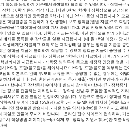
학기 학생과 동일하게 기준에서경쟁할 때 불리할 수 있습니다. - 장학금은
 장학금 6학기 동안 정상 지급되지만,3학년 학생이 장학생으로 선정되면 
학생으로 선정되면 장학금은 6학기가 아닌 2학기 동안 지급됩니다.2. 모교
금은 학업집중을 지원하기 위한 생활비 보조 장학금(월별 지급)으로 학업
학금명을 ‘수혜장학금’정보에 기재 바랍니다.3. 면접 전형도 있습니까?-
이 있을 수 있습니다.4. 장학금 지급은 언제, 어떤 방식으로 받게 되나요
별 계좌를 등록한 후 장학금을 일괄 지급합니다. (매 월 18일 예정) - 
의 학생에게만 지급되고 휴학 또는 제적상태 일 경우는 장학금 지급을 중단
학은 장학금 지급에 불리하게 작용할 수 있으며 장학금 지급이 중단될 수
하게 장학금이 지급됩니다.- 장학금은 4학년까지 지급하게 되며, 개인사정
4학년까지만 지급됩니다.- 재학중 병역특례 등으로 재정적 안정을 얻을 기회
급시 F학점 포함(불포함)을 해야하나요?- F학점 포함/불포함 여부와는
 부모님의 이혼으로 인해 부/모의 서류를 모두 증빙할 수 없는 경우에는 어
을 하시면 됩니다. (단, 혼인관계증명서 추가 제출)- 하지만 부양자가 
셔야 합니다.7. 장학증서 수여식에 반드시 참석해야 합니까? - 장학
하는 정보를 전달하는 자리입니다. - 장학생 선발 후 유일한 공식적인 자
 등의사유로 인한 불참은 인정하지 않습니다. 무단으로 불참시 장학금 지급 
 장학증서 수여식 : 3월 15일(금) 오후 5시 서울 엘타워 행사장 (셔틀버스
 온라인 접수로만 받습니다. - 다운 받은 양식서(doc)를 작성하시고 관
개의 파일로 만들어 주시기 바랍니다. - 온라인 접수 사이트에 접속하여, 기
수시 작성방법 페이지(1p~4p) 삭제 후, ‘장학생 지원서’(5p~)만 제출 
 바람