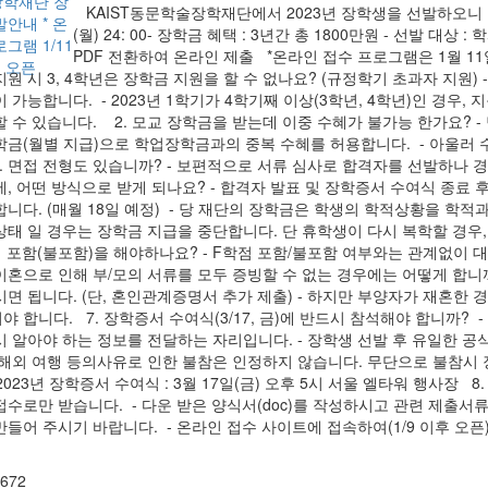
KAIST동문학술장학재단에서 2023년 장학생을 선발하오니 많은
(월) 24: 00- 장학금 혜택 : 3년간 총 1800만원 - 선발 대상
PDF 전환하여 온라인 제출 *온라인 접수 프로그램은 1월 11일(수
원 시 3, 4학년은 장학금 지원을 할 수 없나요? (규정학기 초과자 지원) 
 가능합니다. - 2023년 1학기가 4학기째 이상(3학년, 4학년)인 경우
할 수 있습니다. 2. 모교 장학금을 받는데 이중 수혜가 불가능 한가요? 
학금(월별 지급)으로 학업장학금과의 중복 수혜를 허용합니다. - 아울러 
3. 면접 전형도 있습니까? - 보편적으로 서류 심사로 합격자를 선발하나 경
제, 어떤 방식으로 받게 되나요? - 합격자 발표 및 장학증서 수여식 종료 
합니다. (매월 18일 예정) - 당 재단의 장학금은 학생의 학적상황을 학적
상태 일 경우는 장학금 지급을 중단합니다. 단 휴학생이 다시 복학할 경우,
점 포함(불포함)을 해야하나요? - F학점 포함/불포함 여부와는 관계없이 
이혼으로 인해 부/모의 서류를 모두 증빙할 수 없는 경우에는 어떻게 합니까
시면 됩니다. (단, 혼인관계증명서 추가 제출) - 하지만 부양자가 재혼한
야 합니다. 7. 장학증서 수여식(3/17, 금)에 반드시 참석해야 합니까
시 알아야 하는 정보를 전달하는 자리입니다. - 장학생 선발 후 유일한 
 해외 여행 등의사유로 인한 불참은 인정하지 않습니다. 무단으로 불참시 장
 2023년 장학증서 수여식 : 3월 17일(금) 오후 5시 서울 엘타워 행사장
접수로만 받습니다. - 다운 받은 양식서(doc)를 작성하시고 관련 제출서류
들어 주시기 바랍니다. - 온라인 접수 사이트에 접속하여(1/9 이후 오픈)
,672