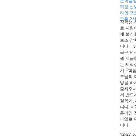
장학생 지
로 지원이
때 불리
보조 장
니다. 
급은 언
괄 지급
는 제적
시 F학
모님의 
빙을 하
출해주셔
서 반드
절학기,
니다. ※
온라인 
파일로 만
니다.
12-27
5