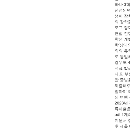
하나 3
선정되면
생이 장
의 장학
모교 장
면접 전형
학생 개
학’상태
외의 휴
로 동일
경우도 
적표 발
다.6.
만 증빙
제출해주
알아야 
외 여행
2023년
류제출은
pdf 1
지원서 접
후 제출