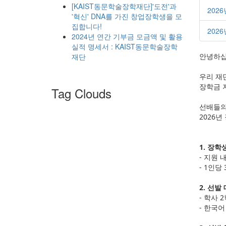
[KAIST동문학술장학재단]'도전'과
202
'혁신' DNA를 가진 창업장학생을 모
집합니다!
202
2024년 연간 기부금 모금액 및 활용
실적 명세서 : KAIST동문학술장학
재단
안녕하십
우리 재
장학금 
Tag Clouds
선배들의
2026
1. 장학
- 지원 
- 1인당
2. 선발
- 학사 
- 한국