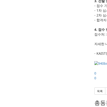
3. 선발
- 접수 기
- 1차 
- 2차 심
- 합격자 
4. 접수
접수처:
자세한 
- KAI
0
0
목록
총동