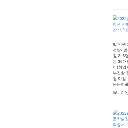
발 인원 
선발- 발
원 2~3
은 36
비)창업
부진할 경
청 마감 -
동문학술장
08-12
2