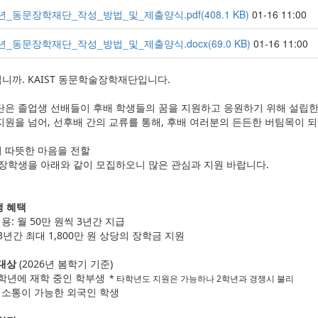
6년_동문장학재단_작성_방법_및_제출양식.pdf(408.1 KB)
01-16 11:00
6년_동문장학재단_작성_방법_및_제출양식.docx(69.0 KB)
01-16 11:00
니까. KAIST 동문학술장학재단입니다.
단은 졸업생 선배들이 후배 학생들의 꿈을 지원하고 응원하기 위해 설립한
지원을 넘어, 선후배 간의 교류를 통해, 후배 여러분의 든든한 버팀목이 되
 따뜻한 마음을 전할
년 장학생을 아래와 같이 모집하오니 많은 관심과 지원 바랍니다.
생 혜택
내용: 월 50만 원씩 3년간 지급
 3년간 최대 1,800만 원 상당의 장학금 지원
 대상
(2026년 봄학기 기준)
2학년에 재학 중인 학부생
* 타학년도 지원은 가능하나 2학년과 경쟁시 불리
어 소통이 가능한 외국인 학생