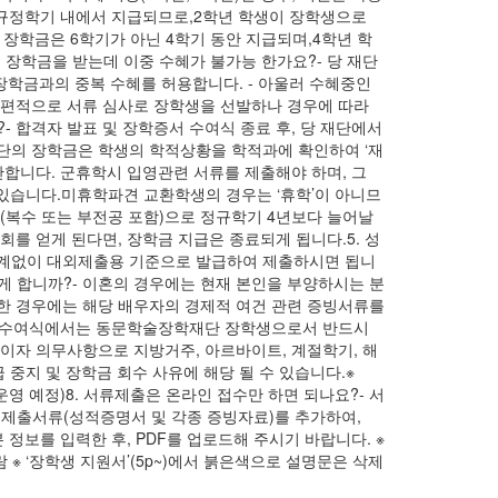
 규정학기 내에서 지급되므로,2학년 학생이 장학생으로
장학금은 6학기가 아닌 4학기 동안 지급되며,4학년 학
 장학금을 받는데 이중 수혜가 불가능 한가요?- 당 재단
장학금과의 중복 수혜를 허용합니다. - 아울러 수혜중인
 보편적으로 서류 심사로 장학생을 선발하나 경우에 따라
?- 합격자 발표 및 장학증서 수여식 종료 후, 당 재단에서
당 재단의 장학금은 학생의 학적상황을 학적과에 확인하여 ‘재
합니다. 군휴학시 입영관련 서류를 제출해야 하며, 그
 있습니다.미휴학파견 교환학생의 경우는 ‘휴학’이 아니므
(복수 또는 부전공 포함)으로 정규학기 4년보다 늘어날
를 얻게 된다면, 장학금 지급은 종료되게 됩니다.5. 성
 관계없이 대외제출용 기준으로 발급하여 제출하시면 됩니
떻게 합니까?- 이혼의 경우에는 현재 본인을 부양하시는 분
재혼한 경우에는 해당 배우자의 경제적 여건 관련 증빙서류를
증서 수여식에서는 동문학술장학재단 장학생으로서 반드시
리이자 의무사항으로 지방거주, 아르바이트, 계절학기, 해
중지 및 장학금 회수 사유에 해당 될 수 있습니다.※
 운영 예정)8. 서류제출은 온라인 접수만 하면 되나요?- 서
련 제출서류(성적증명서 및 각종 증빙자료)를 추가하여,
본 정보를 입력한 후, PDF를 업로드해 주시기 바랍니다. ※
바람 ※ ‘장학생 지원서’(5p~)에서 붉은색으로 설명문은 삭제