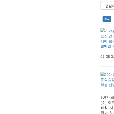
공지
02-28
3
3년간 최
(수) 오
타워, 
원 시 3