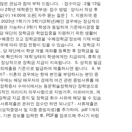
 관심과 참여 부탁 드립니다. - 접수마감 : 2월 13일
 : 학사 2학년 재학중인 학부생- 접수 방법 : 양식서 작성 후
) 14:00에 오픈[ 자주 묻는 질문 ] 1. 지원자격 중
- 2023년 1학기가 3학기(2학년)째인 경우에는 정상적으
, 지원은 가능하나 3학기 학생과 동일하게 기준에서경쟁 할
- 당 재단의 장학금은 학업집중을 지원하기 위한 생활비
수혜중인 모교 장학금명을 ‘수혜장학금’정보에 기재 바랍
우에 따라 면접 전형이 있을 수 있습니다. 4. 장학금 지
후, 당 재단에서 학생 개별 계좌를 등록한 후 장학금을 일
과에 확인하여 ‘재학’상태의 학생에게만 지급되며, 휴학 또
 정상적으로 장학금 지급이 지속됩니다. 5. 성적표 발급
대외제출용 기준으로 발급하여 제출하시면 됩니다. 6. 부
? - 이혼의 경우에는 현재 본인을 부양하시는 분만 증
 경우에는 해당 배우자의 경제적 여건 관련 증빙서류를 제
? - 장학증서 수여식에서는 동문학술장학재단 장학생으로
공식적인 자리이자 의무사항으로 지방거주, 아르바이트, 계
학금 지급 중지 및 장학금 회수 사유에 해당 될 수 있습
 8. 서류제출은 온라인 접수만 하면 되나요? - 서류제출은
(성적증명서 및 각종 증빙자료)를 추가하여, pdf 1개의
, 기본 정보를 입력한 후, PDF를 업로드해 주시기 바랍