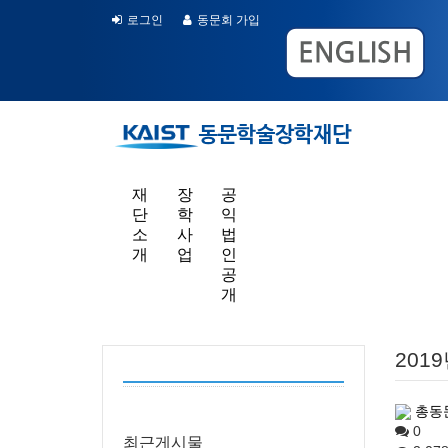
로그인
동문회 가입
재
장
공
단
학
익
소
사
법
개
업
인
공
개
201
총동
0
최근게시물