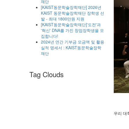
재단
[KAIST동문학술장학재단] 2026년
KAIST 동문학술장학재단 장학생 선
발 - 최대 1800만원 지원
[KAIST동문학술장학재단]'도전'과
'혁신' DNA를 가진 창업장학생을 모
집합니다!
2024년 연간 기부금 모금액 및 활용
실적 명세서 : KAIST동문학술장학
재단
Tag Clouds
우리 대