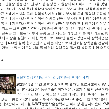
정 - 신윤승 삼성전자 전 부사장 김정돈 미원상사 대표이사 - ‘모교를 빛낼
형규 선배기부자와 후배 장학생 박하진 선배기부자와 후배 장학생김정돈 
근 선배기부자와 후배 장학생차기철 선배기부자와 후배 장학생 고정식 
주 선배기부자와 후배 장학생 성환호 선배기부자와 후배 장학생문영환 
복 선배기부자와 후배 장학생나현찬 선배기부자와 후배 장학생 정성우 
사박오옥 교수 건배사2026 장학증서 수여식 참석자 기념사진 수여식 및 건
 근황을 알아보는 '기부자 근황 토크' 시간을 가졌고, 이를 마지막으로 
후배 사랑을 실천하기 위한 목적으로 1992년 설립되었습니다.장학사업은
1년에 600만 원씩 총 3년간 지급하는 사업으로,매년 2월 장학생을 선발
 만날 수 있는 멘토링 자리를 마련해 학생들의 정서적 성장을 위한 후원
4
동문학술장학재단 2025년 장학증서 수여식 개최
2025년 3월 14일 오후 5시, 양재역 엘타워 오르체홀에서 K
습니다. 2025년 동문학술장학재단은 새롭게 선발된 신규장학생
5억 5800만 원의 장학금을 지급할 예정입니다. 수여식에는 차
장을 비롯한 25명의 동문 기부자와 이광형 KAIST 총장이 참여하였습니다
행되었습니다. 차기철 KAIST동문학술장학재단 이사장 환영사이윤태 KAI
대표의 ‘모교를 빛낼 후배에게’최별이 창업장학생의 발표 및 감사 인사 2