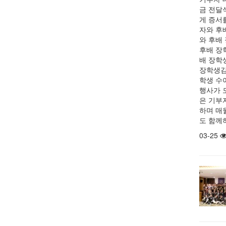
금 전달
게 증서
자와 후
와 후배
후배 장
배 장학
장학생김
학생 수
행사가 
은 기부
하며 매
도 함께
03-25