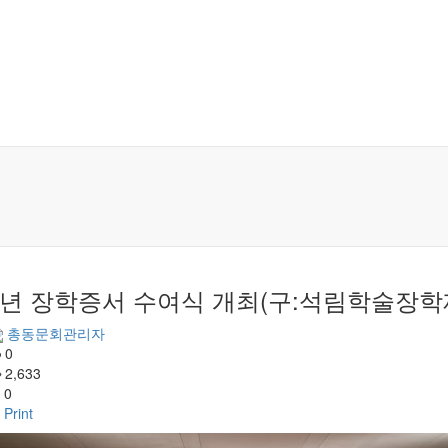
22년 장학증서 수여식 개최​(구:석림학술장학
총동문회관리자
0
2,633
0
Print