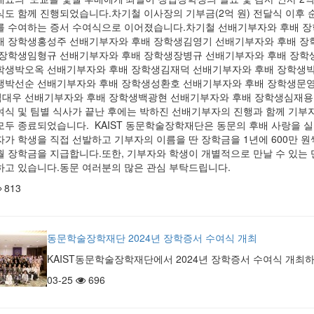
식도 함께 진행되었습니다.차기철 이사장의 기부금(2억 원) 전달식 이후
를 수여하는 증서 수여식으로 이어졌습니다.차기철 선배기부자와 후배 
배 장학생홍성주 선배기부자와 후배 장학생김영기 선배기부자와 후배 
 장학생임형규 선배기부자와 후배 장학생장병규 선배기부자와 후배 장
학생박오옥 선배기부자와 후배 장학생김재덕 선배기부자와 후배 장학생
생박선순 선배기부자와 후배 장학생성환호 선배기부자와 후배 장학생문
대우 선배기부자와 후배 장학생백광현 선배기부자와 후배 장학생심재용
여식 및 팀별 식사가 끝난 후에는 박하진 선배기부자의 진행과 함께 기부
모두 종료되었습니다. KAIST 동문학술장학재단은 동문의 후배 사랑을 
자가 학생을 직접 선발하고 기부자의 이름을 딴 장학금을 1년에 600만 원
월 장학금을 지급합니다.또한, 기부자와 학생이 개별적으로 만날 수 있는
하고 있습니다.동문 여러분의 많은 관심 부탁드립니다.
813
동문학술장학재단 2024년 장학증서 수여식 개최
KAIST동문학술장학재단에서 2024년 장학증서 수여식 개최
03-25
696