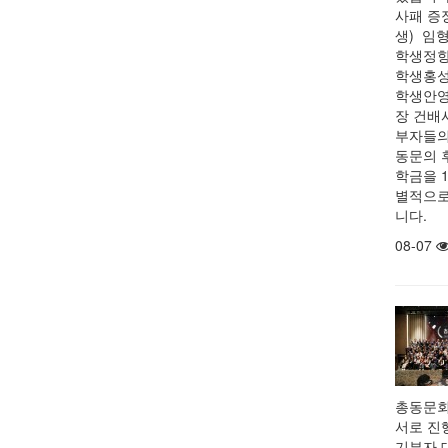
사패 증
생) 임
학생정항
학생홍성
학생안영
장 건배
부자들의
동문의 
학금을 
별적으로
니다.
08-07
총동문회
서로 진
기부자 